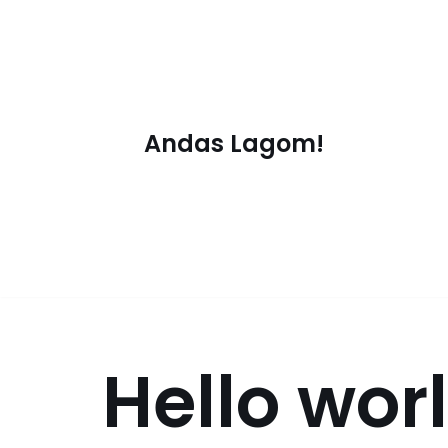
Hoppa
till
innehåll
Andas Lagom!
Hello wor