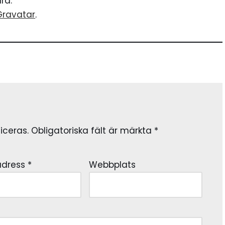
rd.
Gravatar
.
iceras.
Obligatoriska fält är märkta
*
adress
*
Webbplats